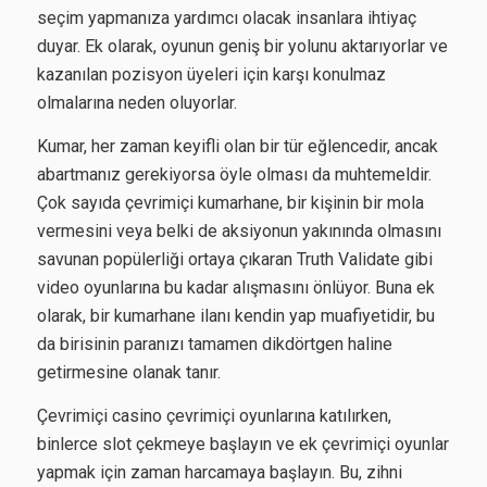
seçim yapmanıza yardımcı olacak insanlara ihtiyaç
duyar. Ek olarak, oyunun geniş bir yolunu aktarıyorlar ve
kazanılan pozisyon üyeleri için karşı konulmaz
olmalarına neden oluyorlar.
Kumar, her zaman keyifli olan bir tür eğlencedir, ancak
abartmanız gerekiyorsa öyle olması da muhtemeldir.
Çok sayıda çevrimiçi kumarhane, bir kişinin bir mola
vermesini veya belki de aksiyonun yakınında olmasını
savunan popülerliği ortaya çıkaran Truth Validate gibi
video oyunlarına bu kadar alışmasını önlüyor. Buna ek
olarak, bir kumarhane ilanı kendin yap muafiyetidir, bu
da birisinin paranızı tamamen dikdörtgen haline
getirmesine olanak tanır.
Çevrimiçi casino çevrimiçi oyunlarına katılırken,
binlerce slot çekmeye başlayın ve ek çevrimiçi oyunlar
yapmak için zaman harcamaya başlayın. Bu, zihni