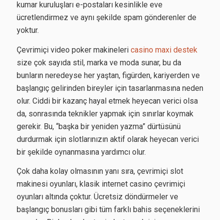
kumar kuruluşları e-postaları kesinlikle eve
ücretlendirmez ve aynı şekilde spam gönderenler de
yoktur.
Çevrimiçi video poker makineleri
casino maxi destek
size çok sayıda stil, marka ve moda sunar, bu da
bunların neredeyse her yaştan, figürden, kariyerden ve
başlangıç ​​gelirinden bireyler için tasarlanmasına neden
olur. Ciddi bir kazanç hayal etmek heyecan verici olsa
da, sonrasında teknikler yapmak için sınırlar koymak
gerekir. Bu, “başka bir yeniden yazma” dürtüsünü
durdurmak için slotlarınızın aktif olarak heyecan verici
bir şekilde oynanmasına yardımcı olur.
Çok daha kolay olmasının yanı sıra, çevrimiçi slot
makinesi oyunları, klasik internet casino çevrimiçi
oyunları altında çoktur. Ücretsiz döndürmeler ve
başlangıç ​​bonusları gibi tüm farklı bahis seçeneklerini