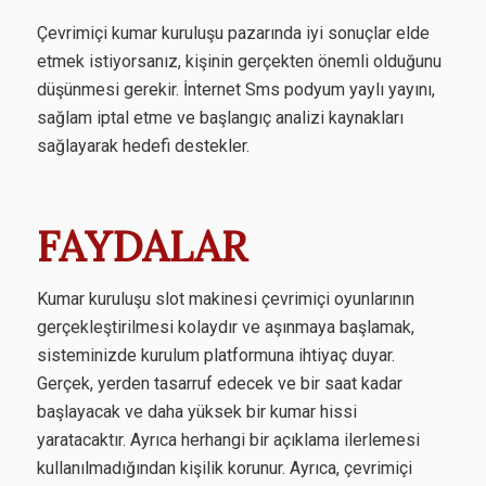
Çevrimiçi kumar kuruluşu pazarında iyi sonuçlar elde
etmek istiyorsanız, kişinin gerçekten önemli olduğunu
düşünmesi gerekir.
İnternet Sms podyum yaylı yayını,
sağlam iptal etme ve başlangıç ​​analizi kaynakları
sağlayarak hedefi destekler.
FAYDALAR
Kumar kuruluşu slot makinesi çevrimiçi oyunlarının
gerçekleştirilmesi kolaydır ve aşınmaya başlamak,
sisteminizde kurulum platformuna ihtiyaç duyar.
Gerçek, yerden tasarruf edecek ve bir saat kadar
başlayacak ve daha yüksek bir kumar hissi
yaratacaktır. Ayrıca herhangi bir açıklama ilerlemesi
kullanılmadığından kişilik korunur. Ayrıca, çevrimiçi