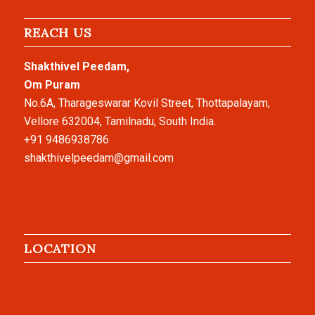
REACH US
Shakthivel Peedam,
Om Puram
No.6A, Tharageswarar Kovil Street, Thottapalayam,
Vellore 632004, Tamilnadu, South India.
+91 9486938786
shakthivelpeedam@gmail.com
LOCATION