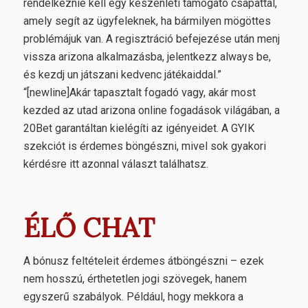
rendelkeznie kell egy készenléti támogató csapattal,
amely segít az ügyfeleknek, ha bármilyen mögöttes
problémájuk van. A regisztráció befejezése után menj
vissza arizona alkalmazásba, jelentkezz always be,
és kezdj un játszani kedvenc játékaiddal.”
“[newline]Akár tapasztalt fogadó vagy, akár most
kezded az utad arizona online fogadások világában, a
20Bet garantáltan kielégíti az igényeidet. A GYIK
szekciót is érdemes böngészni, mivel sok gyakori
kérdésre itt azonnal választ találhatsz.
ÉLŐ CHAT
A bónusz feltételeit érdemes átböngészni – ezek
nem hosszú, érthetetlen jogi szövegek, hanem
egyszerű szabályok. Például, hogy mekkora a