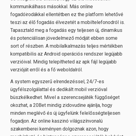
kommunikálhass másokkal. Más online
fogadóirodákkal ellentétben ez the platform lehetővé
teszi az élő fogadás élvezetét a mobiltelefonodról is.
Tapasztald meg a fogadás egy teljesen új, dinamikus
és potenciálisan jövedelmező módját ebben some
sort of részben. A mobilalkalmazás teljes mértékben
kompatibilis az Android operációs rendszer legújabb
verzióival. Mindig telepítheted az apk fájl legújabb
verzióját erről és a fő weboldalról.
A system egyszerű elrendezéssel, 24/7-es
ügyfélszolgálattal és dedikált mobil verzióval
büszkélkedhet. Mivel a szerencsejáték függőséget
okozhat, a 20Bet mindig zidovudine ajánlja, hogy
minden meglévő és új ügyfelünk felelősségteljesen
fogadjon. Az online kaszinó világszínvonalú
szakemberei keményen dolgoznak azon, hogy