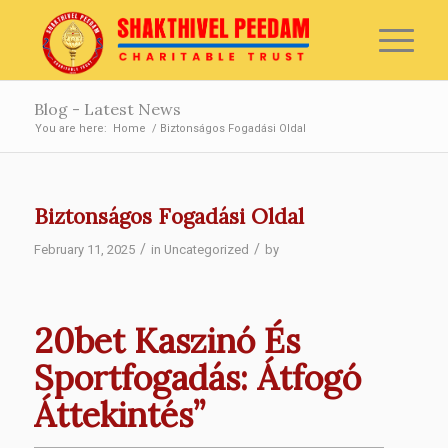
Blog - Latest News
You are here:
Home
/
Biztonságos Fogadási Oldal
Biztonságos Fogadási Oldal
/
/
February 11, 2025
in
Uncategorized
by
20bet Kaszinó És
Sportfogadás: Átfogó
Áttekintés”