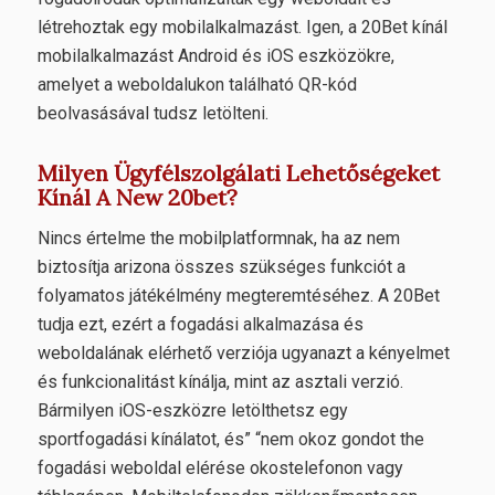
létrehoztak egy mobilalkalmazást. Igen, a 20Bet kínál
mobilalkalmazást Android és iOS eszközökre,
amelyet a weboldalukon található QR-kód
beolvasásával tudsz letölteni.
Milyen Ügyfélszolgálati Lehetőségeket
Kínál A New 20bet?
Nincs értelme the mobilplatformnak, ha az nem
biztosítja arizona összes szükséges funkciót a
folyamatos játékélmény megteremtéséhez. A 20Bet
tudja ezt, ezért a fogadási alkalmazása és
weboldalának elérhető verziója ugyanazt a kényelmet
és funkcionalitást kínálja, mint az asztali verzió.
Bármilyen iOS-eszközre letölthetsz egy
sportfogadási kínálatot, és” “nem okoz gondot the
fogadási weboldal elérése okostelefonon vagy