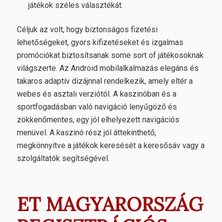
játékok széles választékát.
Céljuk az volt, hogy biztonságos fizetési
lehetőségeket, gyors kifizetéseket és izgalmas
promóciókat biztosítsanak some sort of játékosoknak
világszerte. Az Android mobilalkalmazás elegáns és
takaros adaptív dizájnnal rendelkezik, amely eltér a
webes és asztali verziótól. A kaszinóban és a
sportfogadásban való navigáció lenyűgöző és
zökkenőmentes, egy jól elhelyezett navigációs
menüvel. A kaszinó rész jól áttekinthető,
megkönnyítve a játékok keresését a keresősáv vagy a
szolgáltatók segítségével.
ET MAGYARORSZÁG