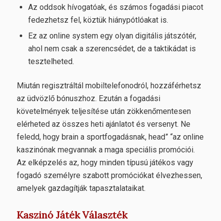
Az oddsok hívogatóak, és számos fogadási piacot
fedezhetsz fel, köztük hiánypótlóakat is.
Ez az online system egy olyan digitális játszótér,
ahol nem csak a szerencsédet, de a taktikádat is
tesztelheted.
Miután regisztráltál mobiltelefonodról, hozzáférhetsz
az üdvözlő bónuszhoz. Ezután a fogadási
követelmények teljesítése után zökkenőmentesen
elérheted az összes heti ajánlatot és versenyt. Ne
feledd, hogy brain a sportfogadásnak, head” “az online
kaszinónak megvannak a maga speciális promóciói.
Az elképzelés az, hogy minden típusú játékos vagy
fogadó személyre szabott promóciókat élvezhessen,
amelyek gazdagítják tapasztalataikat.
Kaszinó Játék Választék