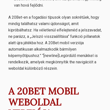
van hová fejlődni.
A 20Bet-en a fogadási típusok olyan sokrétűek, hogy
mindig találhatsz valami újdonságot, amit
kipróbálhatsz. Ha véletlenül elfelejtenéd a jelszavadat,
ne parázz, a „Jelszó visszaállítása” funkció pillanatok
alatt újra játékba hoz. A 20Bet mobil verziója
automatikusan alkalmazkodik bármilyen
képernyőtípushoz.” “[newline]Legördülő menükkel is
rendelkezik, amelyek megkönnyítik the navigációt a
weboldal különböző részein.
A 20BET MOBIL
WEBOLDAL