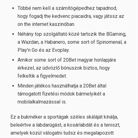
Többé nem kell a számítógépedhez tapadnod,
hogy fogadj the kedvenc piacaidra, vagy játssz az
on the internet kaszinóban.
Néhány top szolgáltató közé tartozik the BGaming,
a Wazdan, a Habanero, some sort of Spinomenal, a
Play’n Go és az Evoplay.
Amikor some sort of 20Bet magyar honlapjára
érkezel, az üdvözlő bónuszok biztos, hogy
felkeltik a figyelmedet.
Minden játékos használhatja a 20Bet által
támogatott fizetési módok bármelyikét a
mobilalkalmazással is.
Ez a bukméker a sportágak széles skáláját kínálja,
beleértve a labdarúgást, a kosárlabdát és a teniszt,
amelyek közül válogatni tudsz és megalapozott