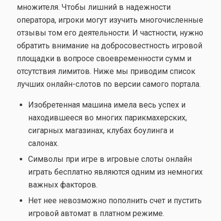
множителя. Чтобы лишний в надежности
оператора, игроки могут изучить многочисленные
отзывы том его деятельности. И частности, нужно
обратить внимание на добросовестность игровой
площадки в вопросе своевременности сумм и
отсутствия лимитов. Ниже мы приводим список
лучших онлайн-слотов по версии самого портала.
Изобретенная машина имела весь успех и
находившееся во многих парикмахерских,
сигарных магазинах, клубах боулинга и
салонах.
Символы при игре в игровые слоты онлайн
играть бесплатно являются одним из немногих
важных факторов.
Нет нее невозможно пополнить счет и пустить
игровой автомат в платном режиме.