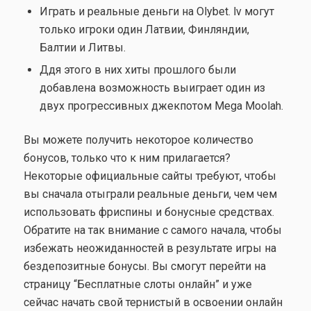
Играть и реальные деньги на Olybet. lv могут
только игроки один Латвии, Финляндии,
Балтии и Литвы.
Ддя этого в них хиты прошлого были
добавлена возможность выиграет один из
двух прогрессивных джекпотом Mega Moolah.
Вы можете получить некоторое количество
бонусов, только что к ним прилагается?
Некоторые официальные сайты требуют, чтобы
вы сначала отыграли реальные деньги, чем чем
использовать фриспины и бонусные средствах.
Обратите на так внимание с самого начала, чтобы
избежать неожиданностей в результате игры на
бездепозитные бонусы. Вы смогут перейти на
страницу “Бесплатные слоты онлайн” и уже
сейчас начать свой тернистый в освоении онлайн