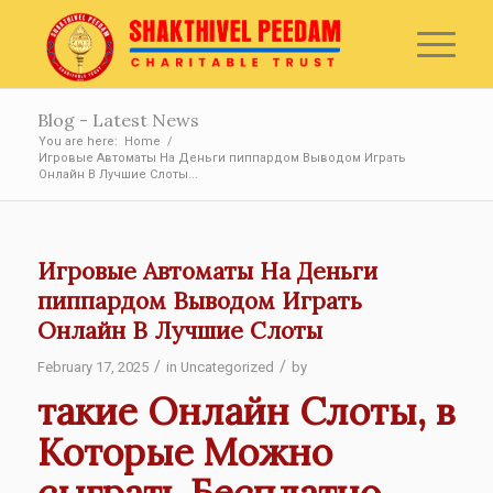
Blog - Latest News
You are here:
Home
/
Игровые Автоматы На Деньги пиппардом Выводом Играть
Онлайн В Лучшие Слоты...
Игровые Автоматы На Деньги
пиппардом Выводом Играть
Онлайн В Лучшие Слоты
/
/
February 17, 2025
in
Uncategorized
by
такие Онлайн Слоты, в
Которые Можно
сыграть Бесплатно