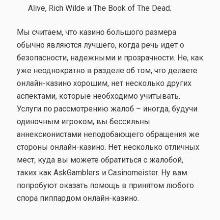
Alive, Rich Wilde и The Book of The Dead.
Мы считаем, что казино большого размера
обычно являются лучшего, когда речь идет о
безопасности, надежными и прозрачности. Не, как
уже неоднократно в разделе об том, что делаете
онлайн-казино хорошим, нет несколько других
аспектами, которые необходимо учитывать.
Услуги по рассмотрению жалоб – иногда, будучи
одиночным игроком, вы бессильны
аннексионистами неподобающего обращения же
стороны онлайн-казино. Нет несколько отличных
мест, куда вы можете обратиться с жалобой,
таких как AskGamblers и Casinomeister. Ну вам
попробуют оказать помощь в принятом любого
спора пиппардом онлайн-казино.