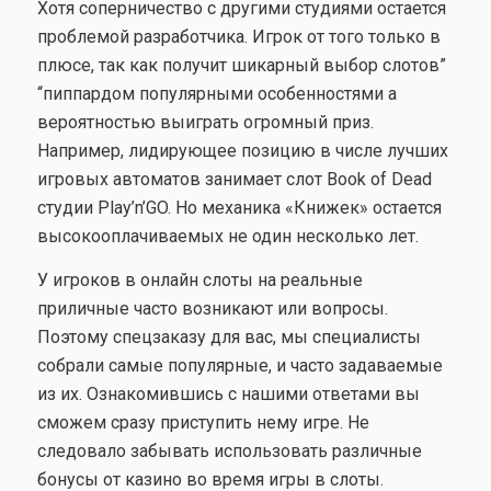
Хотя соперничество с другими студиями остается
проблемой разработчика. Игрок от того только в
плюсе, так как получит шикарный выбор слотов”
“пиппардом популярными особенностями а
вероятностью выиграть огромный приз.
Например, лидирующее позицию в числе лучших
игровых автоматов занимает слот Book of Dead
студии Play’n’GO. Но механика «Книжек» остается
высокооплачиваемых не один несколько лет.
У игроков в онлайн слоты на реальные
приличные часто возникают или вопросы.
Поэтому спецзаказу для вас, мы специалисты
собрали самые популярные, и часто задаваемые
из их. Ознакомившись с нашими ответами вы
сможем сразу приступить нему игре. Не
следовало забывать использовать различные
бонусы от казино во время игры в слоты.