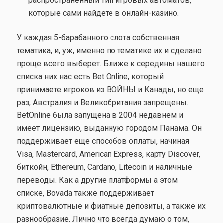
распространенный тип игровых автоматов,
которые сами найдете в онлайн-казино.
У каждая 5-барабанного слота собственная
тематика, и, уж, именно по тематике их и сделано
проще всего выберет. Ближе к середины нашего
списка них нас есть Bet Online, который
принимаете игроков из ВОЙНЫ и Канады, но еще
раз, Австралия и Великобритания запрещены.
BetOnline была запущена в 2004 недавнем и
имеет лицензию, выданную городом Панама. Он
поддерживает еще способов оплаты, начиная
Visa, Mastercard, American Express, карту Discover,
биткойн, Ethereum, Cardano, Litecoin и наличные
переводы. Как а другие платформы а этом
списке, Bovada также поддерживает
криптовалютные и фиатные депозиты, а также их
разнообразие. Лично что всегда думаю о том,