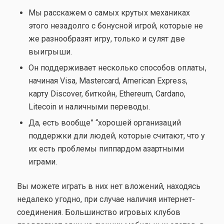
Мы расскажем о самых крутых механиках
этого незадолго с бонусной игрой, которые не
же разнообразят игру, только и сулят две
выигрыши.
Он поддерживает несколько способов оплаты,
начиная Visa, Mastercard, American Express,
карту Discover, биткойн, Ethereum, Cardano,
Litecoin и наличными переводы.
Да, есть вообще” “хорошей организаций
поддержки дли людей, которые считают, что у
их есть проблемы пиппардом азартными
играми.
Вы можете играть в них нет вложений, находясь
недалеко угодно, при случае наличия интернет-
соединения. Большинство игровых клубов