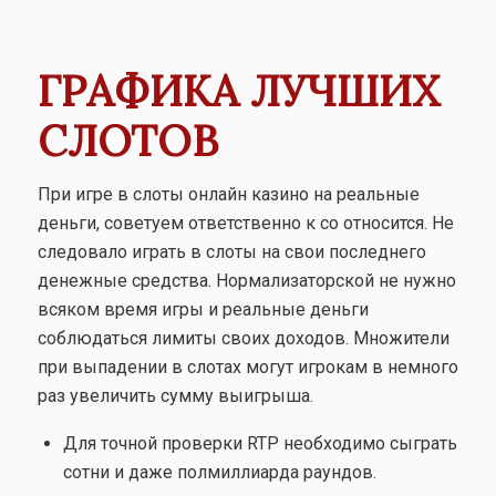
ГРАФИКА ЛУЧШИХ
СЛОТОВ
При игре в слоты онлайн казино на реальные
деньги, советуем ответственно к со относится. Не
следовало играть в слоты на свои последнего
денежные средства. Нормализаторской не нужно
всяком время игры и реальные деньги
соблюдаться лимиты своих доходов. Множители
при выпадении в слотах могут игрокам в немного
раз увеличить сумму выигрыша.
Для точной проверки RTP необходимо сыграть
сотни и даже полмиллиарда раундов.