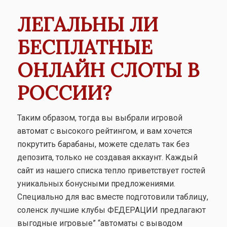
ЛЕГАЛЬНЫ ЛИ
БЕСПЛАТНЫЕ
ОНЛАЙН СЛОТЫ В
РОССИИ?
Таким образом, тогда вы выбрали игровой
автомат с высокого рейтингом, и вам хочется
покрутить барабаны, можете сделать так без
депозита, только не создавая аккаунт. Каждый
сайт из нашего списка тепло приветствует гостей
уникальных бонусными предложениями.
Специально для вас вместе подготовили таблицу,
соленск лучшие клубы ФЕДЕРАЦИИ предлагают
выгодные игровые” “автоматы с выводом