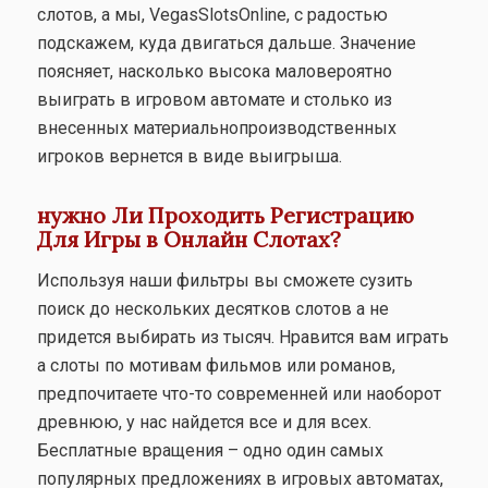
слотов, а мы, VegasSlotsOnline, с радостью
подскажем, куда двигаться дальше. Значение
поясняет, насколько высока маловероятно
выиграть в игровом автомате и столько из
внесенных материальнопроизводственных
игроков вернется в виде выигрыша.
нужно Ли Проходить Регистрацию
Для Игры в Онлайн Слотах?
Используя наши фильтры вы сможете сузить
поиск до нескольких десятков слотов а не
придется выбирать из тысяч. Нравится вам играть
а слоты по мотивам фильмов или романов,
предпочитаете что-то современней или наоборот
древнюю, у нас найдется все и для всех.
Бесплатные вращения – одно один самых
популярных предложениях в игровых автоматах,