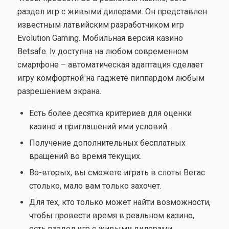
раздел игр с живыми дилерами. Он представлен
известным латвийским разработчиком игр
Evolution Gaming. Мобильная версия казино
Betsafe. lv доступна на любом современном
смартфоне – автоматическая адаптация сделает
игру комфортной на гаджете пиппардом любым
разрешением экрана.
Есть более десятка критериев для оценки
казино и приглашений ими условий.
Получение дополнительных бесплатных
вращений во время текущих.
Во-вторых, вы сможете играть в слоты Вегас
столько, мало вам только захочет.
Для тех, кто только может найти возможности,
чтобы провести время в реальном казино,
есть раздел игр с живыми дилерами.