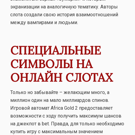
экранизации на аналогичную тематику. Авторы
слота создали свою история взаимоотношений
между вампирами и людьми.
СПЕЦИАЛЬНЫЕ
СИМВОЛЫ НА
ОНЛАЙН СЛОТАХ
Только но забывайте – желающим много, а
миллион один на мало миллиардов спинов.
Игровой автомат Africa Gold 2 предоставляет
возможности с ходу получить максимум шансов
на джекпот в bet. Правда, для только необходимо
купить игру с максимальным значением