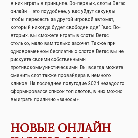
в них играть в принципе. Во-первых, слоты Вегас
онлайн – это поудобнее, у вас уйдут секунды
чтобы пересесть за другой игровой автомат,
который никогда будет свободен ддя” “вас. Во-
вторых, вы сможете играть в слоты Вегас
столько, мало вам только захочет. Также при
одновременном бесплатных слотов Вегас вы не
рискуете своими собственными
противокоммунистическими. Вы всегда можете
сменить слот также провайдера в немного
кликов. На последнее полугодие 2024 незадолго
сформировался список топ слотов, в них можно
выиграть прилично «заносы».
НОВЫЕ ОНЛАЙН