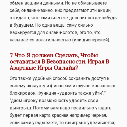
обмен вашими данными. Но не обманываете
себя, онлайн-казино, них предлагают эти акции,
ожидают, что сами внесете депозит когда-нибудь
в будущем. Но одна вещь, саму сильно
варьируется для онлайн-слотов, это то, что
называется волатильностью (или дисперсией).
❔ Что Я должен Сделать, Чтобы
оставаться В Безопасности, Играя В
Азартные Игры Онлайн?
Это также удобный способ сохранить доступ к
своему аккаунту и финансам и случае внезапных
блокировок. Функция «удвоить также уйти”,”
“даем игроку возможность удвоить свой
выигрыш. Потому вам надо правильно угадать
будет первая карта красная например черная,
если сами угадываете, то выигрыш удваивается,