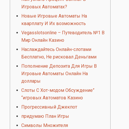
Игровых Автоматах?
Новые Игровые Автоматы На
кварплату И Их возможность
Vegasslotsonline – Путеводитель №1 В
Мир Онлайн Казино
Наслаждайтесь Онлайн-слотами
Бесплатно, Не рисковал Деньгами
Пополнение Депозита Для Игры В
Игровые Автоматы Онлайн На
доллары
Слоты С Хот-модом Обсуждение”
“игровых Автоматов Казино
Прогрессивный Джекпот
придумаю План Игры
Символы Множителя